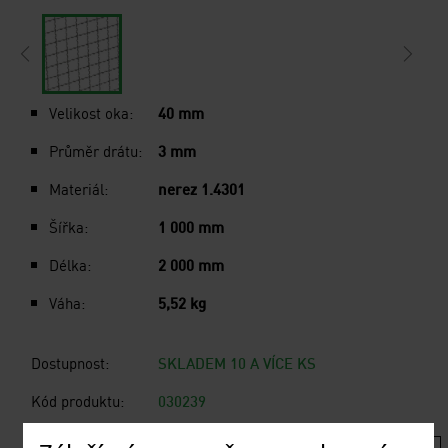
Velikost oka:
40 mm
Průměr drátu:
3 mm
Materiál:
nerez 1.4301
Šířka:
1 000 mm
Délka:
2 000 mm
Váha:
5,52 kg
Dostupnost:
SKLADEM 10 A VÍCE KS
Kód produktu:
030239