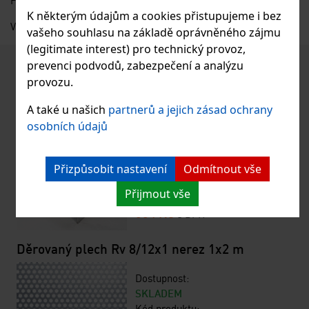
K některým údajům a cookies přistupujeme i bez
Výrobce: SIKR, s.r.o., Heřmanice okres Liberec; sikr@sikr.eu
vašeho souhlasu na základě oprávněného zájmu
(legitimate interest) pro technický provoz,
prevenci podvodů, zabezpečení a analýzu
Podobné produkty
provozu.
SP schodišťový stupeň 30x30/30x3 žárový
zinek 1x0,27 m
A také u našich
partnerů a jejich zásad ochrany
osobních údajů
Dostupnost:
SKLADEM
Kód produktu:
Přizpůsobit nastavení
Odmítnout vše
126592
Přijmout vše
Cena:
684 KČ
s DPH
Děrovaný plech Rv 8/12x1 nerez 1x2 m
Dostupnost:
SKLADEM
Kód produktu: