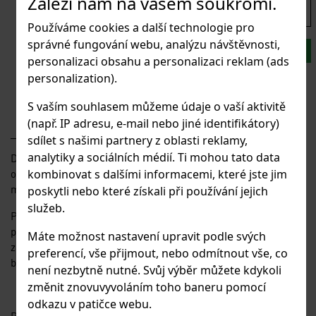
Záleží nám na vašem soukromí.
1 844 Kč
1 524 Kč
bez DPH
s DPH
Používáme cookies a další technologie pro
správné fungování webu, analýzu návštěvnosti,
KS:
DO KOŠÍKU
personalizaci obsahu a personalizaci reklam (ads
Budete nakupovat větší množství kusů?
personalization).
Poptávkový formulář
S vaším souhlasem můžeme údaje o vaší aktivitě
(např. IP adresu, e-mail nebo jiné identifikátory)
sdílet s našimi partnery z oblasti reklamy,
analytiky a sociálních médií. Ti mohou tato data
Drátěná síta s volnější vazbou síta, velký poměr mezi velikostí
oka a průměrem drátu. Síto lze dodat v rolích nebo formátech
kombinovat s dalšími informacemi, které jste jim
max. do šíře 2000mm.
poskytli nebo které získali při používání jejich
služeb.
Použití: do plotových rámů; kryty; zábrany; dělící stěny; stěny
přepravních palet, regálů; kovový nábytek; schodišťové
Máte možnost nastavení upravit podle svých
zábradlí; klece pro chov; třídicí síta; architektura; zábrany pro
preferencí, vše přijmout, nebo odmítnout vše, co
bazény apod.
není nezbytně nutné. Svůj výběr můžete kdykoli
změnit znovuvyvoláním toho baneru pomocí
odkazu v patičce webu.
Pozor: výrobek má ostré hrany