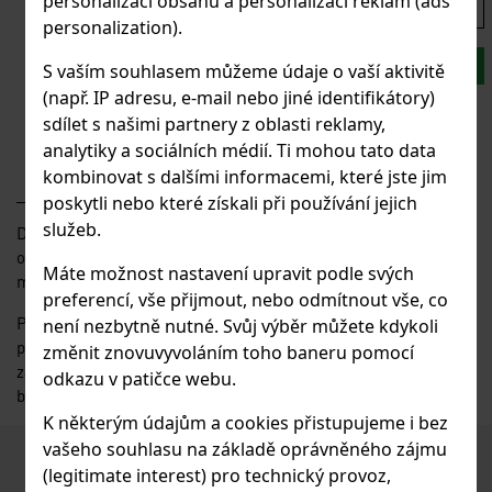
personalizaci obsahu a personalizaci reklam (ads
bez DPH
s DPH
personalization).
KS:
DO KOŠÍKU
S vaším souhlasem můžeme údaje o vaší aktivitě
Budete nakupovat větší množství kusů?
(např. IP adresu, e-mail nebo jiné identifikátory)
sdílet s našimi partnery z oblasti reklamy,
Poptávkový formulář
analytiky a sociálních médií. Ti mohou tato data
kombinovat s dalšími informacemi, které jste jim
poskytli nebo které získali při používání jejich
služeb.
Drátěná síta s volnější vazbou síta, velký poměr mezi velikostí
oka a průměrem drátu. Síto lze dodat v rolích nebo formátech
Máte možnost nastavení upravit podle svých
max. do šíře 2000mm.
preferencí, vše přijmout, nebo odmítnout vše, co
Použití: do plotových rámů; kryty; zábrany; dělící stěny; stěny
není nezbytně nutné. Svůj výběr můžete kdykoli
přepravních palet, regálů; kovový nábytek; schodišťové
změnit znovuvyvoláním toho baneru pomocí
zábradlí; klece pro chov; třídicí síta; architektura; zábrany pro
odkazu v patičce webu.
bazény apod.
K některým údajům a cookies přistupujeme i bez
vašeho souhlasu na základě oprávněného zájmu
Podobné produkty
(legitimate interest) pro technický provoz,