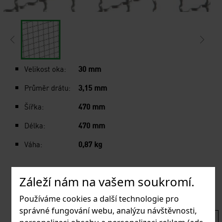
Velikost oka:
30 mm
Průměr drátu:
3,15 mm
Šířka:
470 mm
Délka:
470 mm
Váha:
0,87 kg
Dostupnost:
SKLADEM 1 KS
Záleží nám na vašem soukromí.
Kód produktu:
088005
Používáme cookies a další technologie pro
správné fungování webu, analýzu návštěvnosti,
157.3 Kč
130 Kč