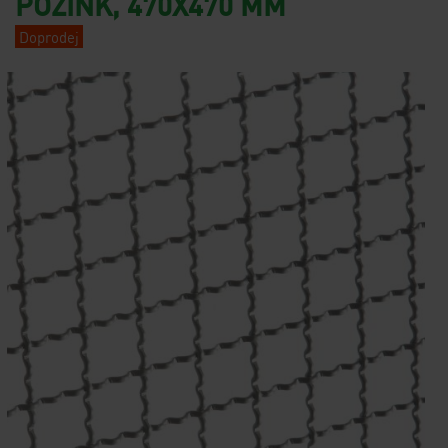
POZINK, 470X470 MM
Doprodej