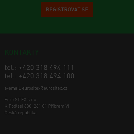
REGISTROVAT SE
KONTAKTY
tel.: +420 318 494 111
tel.: +420 318 494 100
e-email: eurositex@eurositex.cz
Euro SITEX s.r.o.
K Podlesí 630, 261 01 Příbram VI
Česká republika