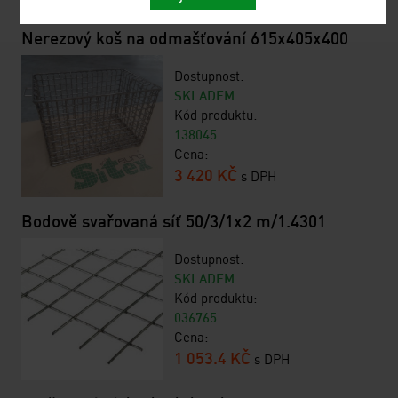
Podobné produkty
Nerezový koš na odmašťování 615x405x400
Dostupnost:
SKLADEM
Kód produktu:
138045
Cena:
3 420 KČ
s DPH
Bodově svařovaná síť 50/3/1x2 m/1.4301
Dostupnost:
SKLADEM
Kód produktu:
036765
Cena:
1 053.4 KČ
s DPH