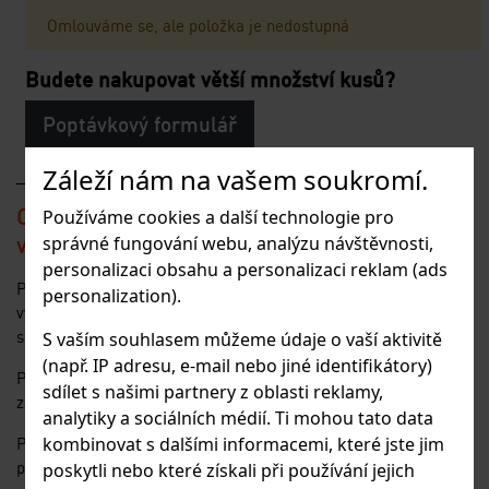
Omlouváme se, ale položka je nedostupná
Budete nakupovat větší množství kusů?
Poptávkový formulář
Záleží nám na vašem soukromí.
Ceny začínají od 425
Kč/ks bez DPH dle
Používáme cookies a další technologie pro
výšky panelu a odebíraného množství.
správné fungování webu, analýzu návštěvnosti,
personalizaci obsahu a personalizaci reklam (ads
Panelové oplocení je systém určený zejména pro průmyslové
personalization).
využití, ale stává se čím dál více oblíbený i pro oplocení
soukromých objektů i při oplocení sportovišť.
S vaším souhlasem můžeme údaje o vaší aktivitě
(např. IP adresu, e-mail nebo jiné identifikátory)
Panely jsou vyrobeny z vodorovných drátů a svislých drátů, jež
sdílet s našimi partnery z oblasti reklamy,
zaručují velkou pevnost, odolnost a stabilitu.
analytiky a sociálních médií. Ti mohou tato data
kombinovat s dalšími informacemi, které jste jim
Pro ještě vyšší tuhost jsou panely opatřeny horizontálními
prolisy.
poskytli nebo které získali při používání jejich