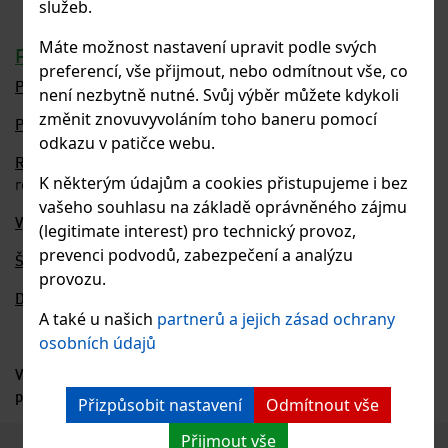
služeb.
Máte možnost nastavení upravit podle svých
Popis produktu:
preferencí, vše přijmout, nebo odmítnout vše, co
Průměr drátu:
5 mm, tolerance ± 0,2 mm
není nezbytně nutné. Svůj výběr můžete kdykoli
změnit znovuvyvoláním toho baneru pomocí
Povrchová úprava:
Zn + RAL7016
odkazu v patičce webu.
Rozměr oka:
200x55 mm (osová vzdálenost drátů), vnitřní
K některým údajům a cookies přistupujeme i bez
rozměr oka 50 mm
vašeho souhlasu na základě oprávněného zájmu
Výška panelu:
830, 1030, 1230, 1530, 1730, 2030 mm
(legitimate interest) pro technický provoz,
prevenci podvodů, zabezpečení a analýzu
Šířka panelu:
2500 mm
provozu.
Dodání:
dodání cca 1 týden, osobní odběr
A také u našich
partnerů a jejich zásad ochrany
osobních údajů
V případě zájmu vyplňte poptávkový formulář nebo pište
poptávku přímo na e-mail:
petakova@eurositex.cz
.
Přizpůsobit nastavení
Odmítnout vše
Přijmout vše