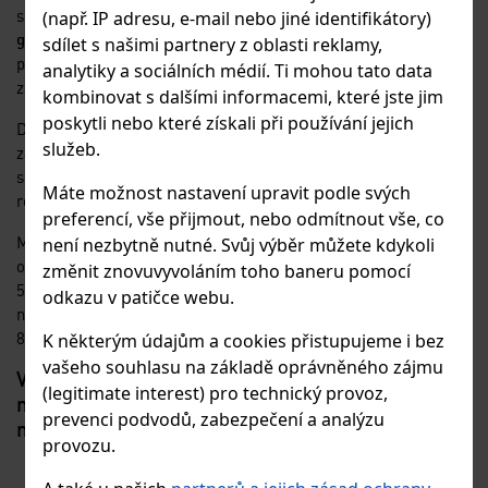
spirál.
Spirály
se krouživým pohybem provlečou první řadou ok
(např. IP adresu, e-mail nebo jiné identifikátory)
gabionových sítí
, na všech spojovaných hranách, tím se vytvoří
sdílet s našimi partnery z oblasti reklamy,
pevný spoj.
Spirály
se vyrábí o cca 10 cm delší, aby se na konci
analytiky a sociálních médií. Ti mohou tato data
zahnuly a zabránilo se tak samovolnému rozpojení.
kombinovat s dalšími informacemi, které jste jim
poskytli nebo které získali při používání jejich
Dále jsou při montáži potřeba také
gabionová táhla
, která
služeb.
zajišťují stabilitu
gabionu
při plnění kamenivem.
Táhlem
se
spojují dvě protilehlé strany koše, nebo se fixace provádí přes
Máte možnost nastavení upravit podle svých
3.
roh. Doporučujeme 4 ks táhel na 1 m
preferencí, vše přijmout, nebo odmítnout vše, co
Materiál použitý na výrobu
gabionových sítí, spirál i táhel
je
není nezbytně nutné. Svůj výběr můžete kdykoli
ocelový drát, pozinkovaný slitinou
GALFAN
(AL+ZN ->
změnit znovuvyvoláním toho baneru pomocí
5%+95%). Tato slitina patří v současnosti k jedné z
odkazu v patičce webu.
nejkvalitnějších povrchových úprav z pohledu životnosti (až cca
80 let).
K některým údajům a cookies přistupujeme i bez
vašeho souhlasu na základě oprávněného zájmu
V případě zájmu vyplňte poptávkový formulář
(legitimate interest) pro technický provoz,
nebo pište poptávku přímo na e-
prevenci podvodů, zabezpečení a analýzu
mail:
petakova@eurositex.cz
.
provozu.