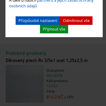
A také u našich
partnerů a jejich zásad ochrany
osobních údajů
Přizpůsobit nastavení
Odmítnout vše
Přijmout vše
Podobné produkty
Děrovaný plech Rv 3/5x1 ocel 1,25x2,5 m
Dostupnost:
SKLADEM
Kód produktu:
133743
Cena:
814.2 KČ
s DPH