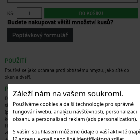
KS:
DO KOŠÍKU
Budete nakupovat větší množství kusů?
Poptávkový formulář
POUŽITÍ
Používá se jako ochrana proti obtížnému hmyzu, jako sítě do
oken a dveří.
POPIS
Záleží nám na vašem soukromí.
Drcené sklo se taví za vysokých teplot a tvoří se z něj tenké
Používáme cookies a další technologie pro správné
skleněné vlákno, které se následně obaluje PVC
fungování webu, analýzu návštěvnosti, personalizaci
(polyvinylchlorid), Po upletení se síť proti hmyzu protahuje pecí,
obsahu a personalizaci reklam (ads personalization).
kde dochází k tepelné fixaci.
Hlavní výhody sklovlákna jsou neměnné mechanické i fyzikální
S vaším souhlasem můžeme údaje o vaší aktivitě (např
vlastnosti (nenatahuje se, nesmršťuje se, za každých podmínek
IP adresu, e-mail nebo jiné identifikátory) sdílet
drží svůj tvar, nereaguje na vzdušnou vlhkost ani na sluneční