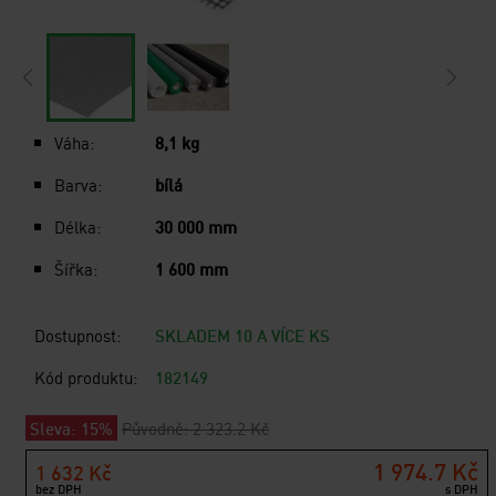
Váha:
8,1 kg
Barva:
bílá
Délka:
30 000 mm
Šířka:
1 600 mm
Dostupnost:
SKLADEM 10 A VÍCE KS
Kód produktu:
182149
Sleva: 15%
Původně: 2 323.2 Kč
1 974.7 Kč
1 632 Kč
bez DPH
s DPH