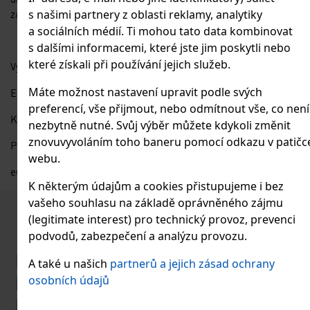
s našimi partnery z oblasti reklamy, analytiky
záření).
a sociálních médií. Ti mohou tato data kombinovat
s dalšími informacemi, které jste jim poskytli nebo
které získali při používání jejich služeb.
Výhradní distributor do EU:
Máte možnost nastavení upravit podle svých
Eurositex, s.r.o.
preferencí, vše přijmout, nebo odmítnout vše, co není
K Podlesí 630
nezbytně nutné. Svůj výběr můžete kdykoli změnit
znovuvyvoláním toho baneru pomocí odkazu v patičc
Příbram
webu.
eurositex@eurositex.cz
K některým údajům a cookies přistupujeme i bez
vašeho souhlasu na základě oprávněného zájmu
Podobné produkty
(legitimate interest) pro technický provoz, prevenci
podvodů, zabezpečení a analýzu provozu.
Děrovaný plech Rv 20/28x1,5 ocel 1x2 m
A také u našich
partnerů a jejich zásad ochrany
Dostupnost:
osobních údajů
SKLADEM
Kód produktu: