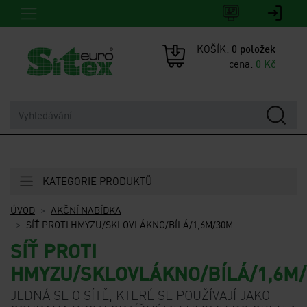
KOŠÍK:
0
položek
cena:
0
Kč
KATEGORIE PRODUKTŮ
ÚVOD
AKČNÍ NABÍDKA
SÍŤ PROTI HMYZU/SKLOVLÁKNO/BÍLÁ/1,6M/30M
SÍŤ PROTI
HMYZU/SKLOVLÁKNO/BÍLÁ/1,6M
JEDNÁ SE O SÍTĚ, KTERÉ SE POUŽÍVAJÍ JAKO