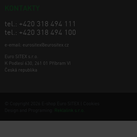
KONTAKTY
tel.: +420 318 494 111
tel.: +420 318 494 100
e-email: eurositex@eurositex.cz
Euro SITEX s.r.o.
K Podlesí 630, 261 01 Příbram VI
Česká republika
© Copyright 2026 E-shop Euro SITEX |
Cookies
Design and Programing:
Reklalink s.r.o.