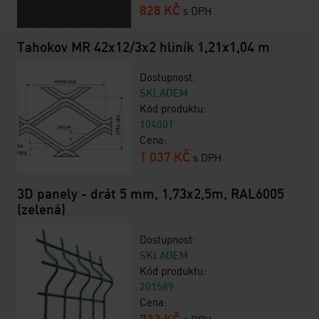
828 KČ
s DPH
Tahokov MR 42x12/3x2 hliník 1,21x1,04 m
Dostupnost:
SKLADEM
Kód produktu:
104001
Cena:
1 037 KČ
s DPH
3D panely - drát 5 mm, 1,73x2,5m, RAL6005
(zelená)
Dostupnost:
SKLADEM
Kód produktu:
201589
Cena:
733 KČ