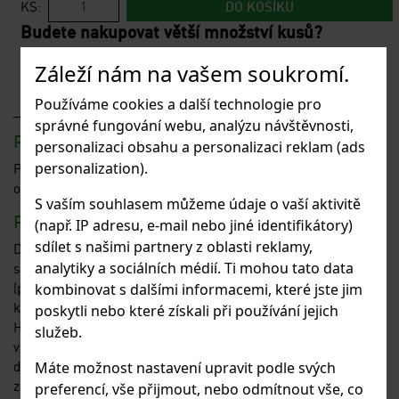
KS:
DO KOŠÍKU
Budete nakupovat větší množství kusů?
Poptávkový formulář
Záleží nám na vašem soukromí.
Používáme cookies a další technologie pro
správné fungování webu, analýzu návštěvnosti,
POUŽITÍ
personalizaci obsahu a personalizaci reklam (ads
personalization).
Používá se jako ochrana proti obtížnému hmyzu, jako sítě do
oken a dveří.
S vaším souhlasem můžeme údaje o vaší aktivitě
POPIS
(např. IP adresu, e-mail nebo jiné identifikátory)
sdílet s našimi partnery z oblasti reklamy,
Drcené sklo se taví za vysokých teplot a tvoří se z něj tenké
analytiky a sociálních médií. Ti mohou tato data
skleněné vlákno, které se následně obaluje PVC
(polyvinylchlorid), Po upletení se síť proti hmyzu protahuje pecí,
kombinovat s dalšími informacemi, které jste jim
kde dochází k tepelné fixaci.
poskytli nebo které získali při používání jejich
Hlavní výhody sklovlákna jsou neměnné mechanické i fyzikální
služeb.
vlastnosti (nenatahuje se, nesmršťuje se, za každých podmínek
drží svůj tvar, nereaguje na vzdušnou vlhkost ani na sluneční
Máte možnost nastavení upravit podle svých
záření).
preferencí, vše přijmout, nebo odmítnout vše, co