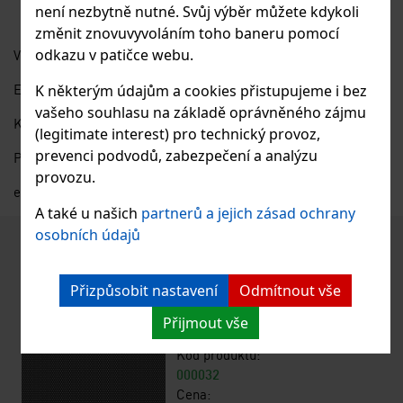
není nezbytně nutné. Svůj výběr můžete kdykoli
změnit znovuvyvoláním toho baneru pomocí
odkazu v patičce webu.
Výhradní distributor do EU:
Eurositex, s.r.o.
K některým údajům a cookies přistupujeme i bez
vašeho souhlasu na základě oprávněného zájmu
K Podlesí 630
(legitimate interest) pro technický provoz,
prevenci podvodů, zabezpečení a analýzu
Příbram
provozu.
eurositex@eurositex.cz
A také u našich
partnerů a jejich zásad ochrany
osobních údajů
Podobné produkty
Děrovaný plech Rv 1/2x0,8 ocel 1x2 m
Přizpůsobit nastavení
Odmítnout vše
Dostupnost:
Přijmout vše
SKLADEM
Kód produktu:
000032
Cena: