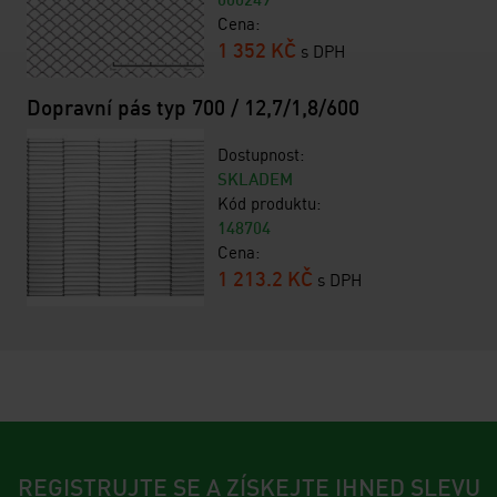
Cena:
1 352 KČ
s DPH
Dopravní pás typ 700 / 12,7/1,8/600
Dostupnost:
SKLADEM
Kód produktu:
148704
Cena:
1 213.2 KČ
s DPH
REGISTRUJTE SE A ZÍSKEJTE IHNED SLEVU