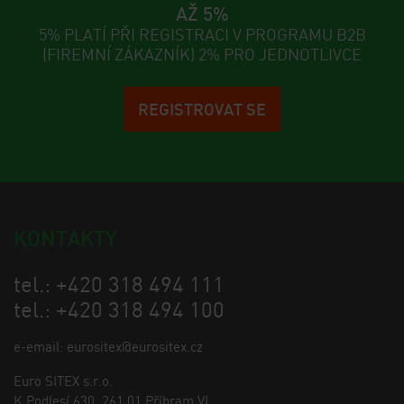
AŽ 5%
5% PLATÍ PŘI REGISTRACI V PROGRAMU B2B
(FIREMNÍ ZÁKAZNÍK) 2% PRO JEDNOTLIVCE
REGISTROVAT SE
KONTAKTY
tel.: +420 318 494 111
tel.: +420 318 494 100
e-email: eurositex@eurositex.cz
Euro SITEX s.r.o.
K Podlesí 630, 261 01 Příbram VI