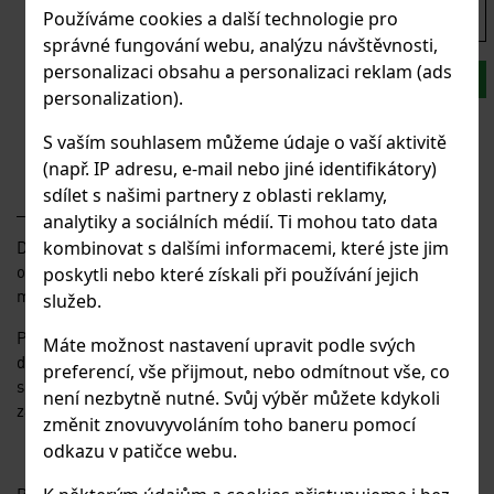
870 Kč
719 Kč
Používáme cookies a další technologie pro
bez DPH
s DPH
správné fungování webu, analýzu návštěvnosti,
personalizaci obsahu a personalizaci reklam (ads
KS:
DO KOŠÍKU
personalization).
Budete nakupovat větší množství kusů?
S vaším souhlasem můžeme údaje o vaší aktivitě
Poptávkový formulář
(např. IP adresu, e-mail nebo jiné identifikátory)
sdílet s našimi partnery z oblasti reklamy,
analytiky a sociálních médií. Ti mohou tato data
kombinovat s dalšími informacemi, které jste jim
Drátěná síta s volnější vazbou síta, velký poměr mezi velikostí
oka a průměrem drátu. Síto lze dodat v rolích nebo formátech
poskytli nebo které získali při používání jejich
max. do šíře 2000mm.
služeb.
Použití: síta na grilování, do plotových rámů; kryty; zábrany;
Máte možnost nastavení upravit podle svých
dělící stěny; stěny přepravních palet, regálů; kovový nábytek;
preferencí, vše přijmout, nebo odmítnout vše, co
schodišťové zábradlí; klece pro chov; třídicí síta; architektura;
není nezbytně nutné. Svůj výběr můžete kdykoli
zábrany pro bazény apod.
změnit znovuvyvoláním toho baneru pomocí
odkazu v patičce webu.
Pozor: výrobek má ostré hrany