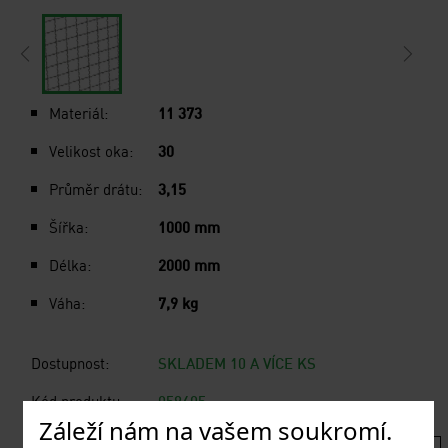
Materiál:
11 373
Velikost oka:
30
Průměr drátu:
3,15
Šířka:
1000 mm
Délka:
2000 mm
Váha:
7,9 kg
Dostupnost:
SKLADEM 10 A VÍCE KS
Kód produktu:
059405
Záleží nám na vašem soukromí.