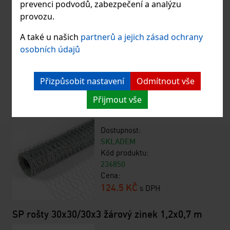
Bodově svařovaná síť 30/4/1x2 m/FE
prevenci podvodů, zabezpečení a analýzu
provozu.
Dostupnost:
SKLADEM
A také u našich
partnerů a jejich zásad ochrany
Kód produktu:
osobních údajů
036089
Cena:
Přizpůsobit nastavení
Odmítnout vše
559 KČ
s DPH
Přijmout vše
Šestihranné pletivo/Zn/16/1m/5 m
Dostupnost:
SKLADEM
Kód produktu:
236850
Cena:
124.5 KČ
s DPH
SP rošty 30x30/30x3 žárový zinek 1,2x0,7 m