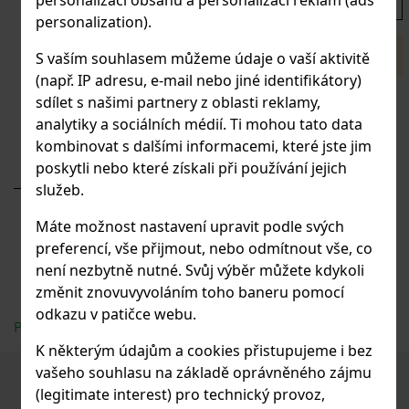
bez DPH
s DPH
personalization).
Omlouváme se, ale položka je nedostupná
S vaším souhlasem můžeme údaje o vaší aktivitě
(např. IP adresu, e-mail nebo jiné identifikátory)
Budete nakupovat větší množství kusů?
sdílet s našimi partnery z oblasti reklamy,
analytiky a sociálních médií. Ti mohou tato data
Poptávkový formulář
kombinovat s dalšími informacemi, které jste jim
poskytli nebo které získali při používání jejich
služeb.
Máte možnost nastavení upravit podle svých
preferencí, vše přijmout, nebo odmítnout vše, co
není nezbytně nutné. Svůj výběr můžete kdykoli
změnit znovuvyvoláním toho baneru pomocí
odkazu v patičce webu.
PDF ke stažení - technický list
K některým údajům a cookies přistupujeme i bez
vašeho souhlasu na základě oprávněného zájmu
Podobné produkty
(legitimate interest) pro technický provoz,