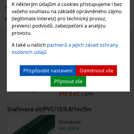
K některým údajům a cookies přistupujeme i bez
Pozor: výrobek má ostré hrany
vašeho souhlasu na základě oprávněného zájmu
(legitimate interest) pro technický provoz,
Výrobce: SIKR, s.r.o., Heřmanice okres Liberec; sikr@sikr.eu
prevenci podvodů, zabezpečení a analýzu
provozu.
Podobné produkty
A také u našich
partnerů a jejich zásad ochrany
Svařovaná síť/PVC/16/1,2/25m
osobních údajů
Dostupnost:
SKLADEM
Přizpůsobit nastavení
Odmítnout vše
Kód produktu:
221239
Přijmout vše
Cena:
890.8 KČ
s DPH
Svařovaná síť/PVC/10/0,8/1m/5m
Dostupnost:
SKLADEM