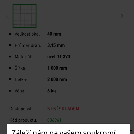
Velikost oka:
40 mm
Průměr drátu:
3,15 mm
Materiál:
ocel 11 373
Šířka:
1 000 mm
Délka:
2 000 mm
Váha:
6 kg
Dostupnost:
NENÍ SKLADEM
Kód produktu:
036961
Záleží nám na vašem soukromí.