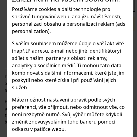
686.1 Kč
567 Kč
bez DPH
s DPH
Používáme cookies a další technologie pro
správné fungování webu, analýzu návštěvnosti,
personalizaci obsahu a personalizaci reklam (ads
Omlouváme se, ale položka je nedostupná
personalization).
Budete nakupovat větší množství kusů?
S vaším souhlasem můžeme údaje o vaší aktivitě
(např. IP adresu, e-mail nebo jiné identifikátory)
Poptávkový formulář
sdílet s našimi partnery z oblasti reklamy,
analytiky a sociálních médií. Ti mohou tato data
kombinovat s dalšími informacemi, které jste jim
Drátěná síta s volnější vazbou síta, velký poměr mezi velikostí
poskytli nebo které získali při používání jejich
oka a průměrem drátu. Síto lze dodat v rolích nebo formátech
služeb.
max. do šíře 2000mm.
Máte možnost nastavení upravit podle svých
Použití: do plotových rámů; kryty; zábrany; dělící stěny; stěny
preferencí, vše přijmout, nebo odmítnout vše, co
přepravních palet, regálů; kovový nábytek; schodišťové
není nezbytně nutné. Svůj výběr můžete kdykoli
zábradlí; klece pro chov; třídicí síta; architektura; zábrany pro
změnit znovuvyvoláním toho baneru pomocí
bazény apod.
odkazu v patičce webu.