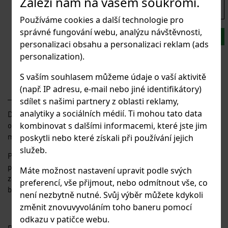
Záleží nám na vašem soukromí.
1 141 Kč
943 Kč
bez DPH
s DPH
Používáme cookies a další technologie pro
správné fungování webu, analýzu návštěvnosti,
KS:
DO KOŠÍKU
personalizaci obsahu a personalizaci reklam (ads
Budete nakupovat větší množství kusů?
personalization).
Poptávkový formulář
S vaším souhlasem můžeme údaje o vaší aktivitě
(např. IP adresu, e-mail nebo jiné identifikátory)
sdílet s našimi partnery z oblasti reklamy,
analytiky a sociálních médií. Ti mohou tato data
Drátěná síta s volnější vazbou síta, velký poměr mezi velikostí
oka a průměrem drátu. Síto lze dodat v rolích nebo formátech
kombinovat s dalšími informacemi, které jste jim
max. do šíře 2000mm.
poskytli nebo které získali při používání jejich
služeb.
Použití: do plotových rámů; kryty; zábrany; dělící stěny; stěny
přepravních palet, regálů; kovový nábytek; schodišťové
Máte možnost nastavení upravit podle svých
zábradlí; klece pro chov; třídicí síta; architektura; zábrany pro
preferencí, vše přijmout, nebo odmítnout vše, co
bazény apod.
není nezbytně nutné. Svůj výběr můžete kdykoli
změnit znovuvyvoláním toho baneru pomocí
odkazu v patičce webu.
Pozor: výrobek má ostré hrany