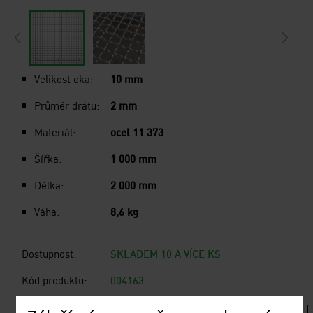
Velikost oka:
10 mm
Průměr drátu:
2 mm
Materiál:
ocel 11 373
Šířka:
1 000 mm
Délka:
2 000 mm
Váha:
8,6 kg
Dostupnost:
SKLADEM 10 A VÍCE KS
Kód produktu:
004163