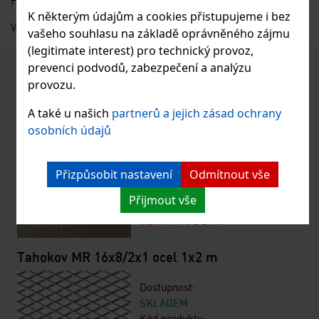
K některým údajům a cookies přistupujeme i bez
Výrobce: SIKR, s.r.o., Heřmanice okres Liberec; sikr@sikr.eu
vašeho souhlasu na základě oprávněného zájmu
(legitimate interest) pro technický provoz,
prevenci podvodů, zabezpečení a analýzu
Podobné produkty
provozu.
Lisovaný schodišťový stupeň 30x10/20x1,5
žárový zinek 0,27x0,8 m
A také u našich
partnerů a jejich zásad ochrany
osobních údajů
Dostupnost:
SKLADEM
Kód produktu:
Přizpůsobit nastavení
Odmítnout vše
129837
Přijmout vše
Cena:
623.8 KČ
s DPH
Tahokov MR 16x8/2x1 ocel 1x2 m
Dostupnost:
SKLADEM
Kód produktu: